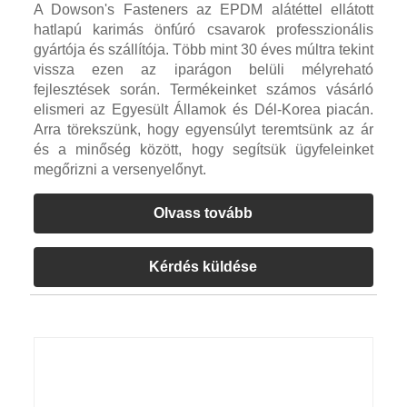
A Dowson's Fasteners az EPDM alátéttel ellátott
hatlapú karimás önfúró csavarok professzionális
gyártója és szállítója. Több mint 30 éves múltra tekint
vissza ezen az iparágon belüli mélyreható
fejlesztések során. Termékeinket számos vásárló
elismeri az Egyesült Államok és Dél-Korea piacán.
Arra törekszünk, hogy egyensúlyt teremtsünk az ár
és a minőség között, hogy segítsük ügyfeleinket
megőrizni a versenyelőnyt.
Olvass tovább
Kérdés küldése