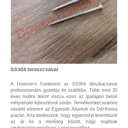
SS304 teraszcsavar
A Dowson's Fasteners az SS304 deszkacsavar
professzionális gyártója és szállítója. Több mint 30
éves múltra tekint vissza ezen az iparágon belüli
mélyreható fejlesztések során. Termékeinket számos
vásárló elismeri az Egyesült Államok és Dél-Korea
piacán. Arra törekszünk, hogy egyensúlyt teremtsünk
az ár és a minőség között, hogy segítsük
ügyfeleinket megőrizni a versenyelőnyt.