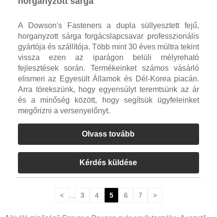
horganyzott sárga
A Dowson's Fasteners a dupla süllyesztett fejű,
horganyzott sárga forgácslapcsavar professzionális
gyártója és szállítója. Több mint 30 éves múltra tekint
vissza ezen az iparágon belüli mélyreható
fejlesztések során. Termékeinket számos vásárló
elismeri az Egyesült Államok és Dél-Korea piacán.
Arra törekszünk, hogy egyensúlyt teremtsünk az ár
és a minőség között, hogy segítsük ügyfeleinket
megőrizni a versenyelőnyt.
Olvass tovább
Kérdés küldése
<
...
3
4
5
6
7
>