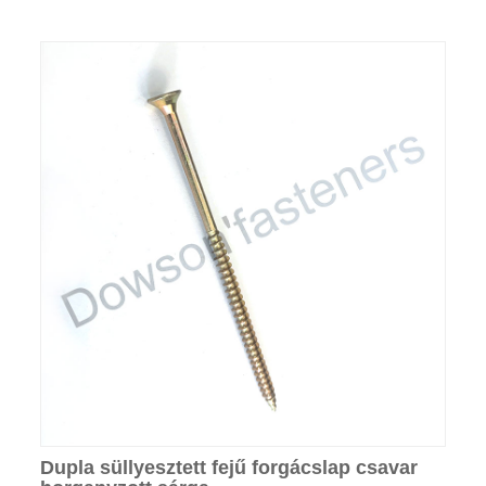
Dupla süllyesztett fejű forgácslap csavar