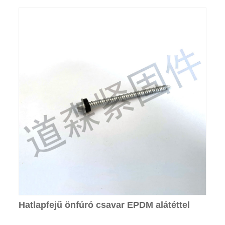
Hatlapfejű önfúró csavar EPDM alátéttel