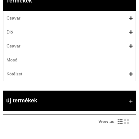
Termékek
Csavar
Dió
Csavar
Mosó
Kötélzet
új termékek
View as