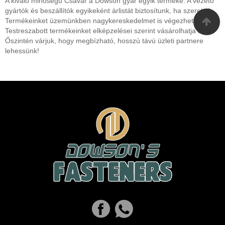
A kiváló minőségű Csavar a Dowson gyár egyik terméke. A vezető
gyártók és beszállítók egyikeként árlistát biztosítunk, ha szeretné.
Termékeinket üzemünkben nagykereskedelmet is végezheti.
Testreszabott termékeinket elképzelései szerint vásárolhatja meg.
Őszintén várjuk, hogy megbízható, hosszú távú üzleti partnere
lehessünk!