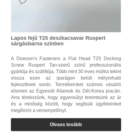
Lapos fejű T25 deszkacsavar Ruspert
sárgásbarna színben
A Dowson's Fasteners a Flat Head T25 Decking
Screw Ruspert Tan-szerű színű professzionális
gyártója és szállítója. Több mint 30 éves múltra tekint
vissza ezen az iparágon belüli mélyreható
fejlesztések során. Termékeinket számos vásárló
elismeri az Egyesült Államok és Dél-Korea piacán.
Arra törekszünk, hogy egyensúlyt teremtsünk az ár
és a minőség között, hogy segítsük ügyfeleinket
megőrizni a versenyelőnyt.
Olvass tovább