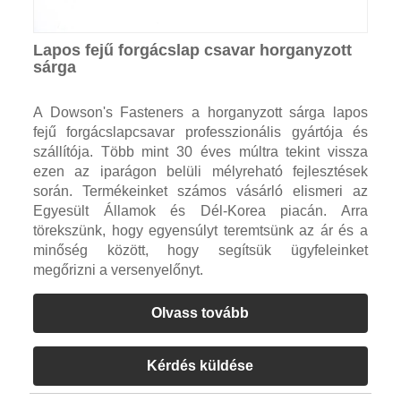
Lapos fejű forgácslap csavar horganyzott
sárga
A Dowson's Fasteners a horganyzott sárga lapos
fejű forgácslapcsavar professzionális gyártója és
szállítója. Több mint 30 éves múltra tekint vissza
ezen az iparágon belüli mélyreható fejlesztések
során. Termékeinket számos vásárló elismeri az
Egyesült Államok és Dél-Korea piacán. Arra
törekszünk, hogy egyensúlyt teremtsünk az ár és a
minőség között, hogy segítsük ügyfeleinket
megőrizni a versenyelőnyt.
Olvass tovább
Kérdés küldése