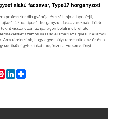
gyzet alakú facsavar, Type17 horganyzott
 professzionális gyártója és szállítója a laposfejű,
ajtású, 17-es típusú, horganyzott facsavaroknak. Több
 tekint vissza ezen az iparágon belüli mélyreható
 Termékeinket számos vásárló elismeri az Egyesült Államok
. Arra törekszünk, hogy egyensúlyt teremtsünk az ár és a
y segítsük ügyfeleinket megőrizni a versenyelőnyt.
atsApp
Pinterest
LinkedIn
Share