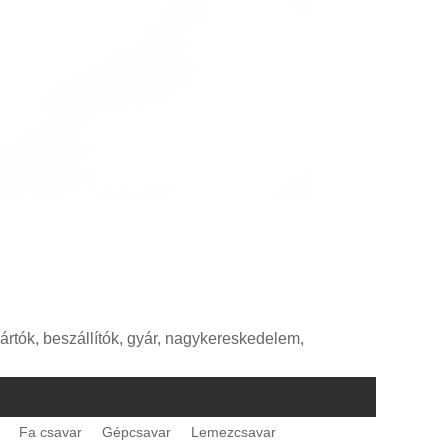
ártók, beszállítók, gyár, nagykereskedelem,
Fa csavar
Gépcsavar
Lemezcsavar