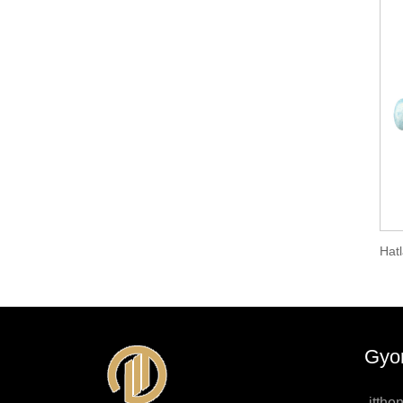
Gyor
ittho