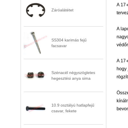
A 17-
Záróalátétet
terve
A lap
nagyo
SS304 karimás fejű
védőr
facsavar
A 17-
hogy 
Szénacél négyszögletes
rögzí
hegesztési anya sima
Össze
kínál
10.9 osztályú hatlapfejű
bevon
csavar, fekete