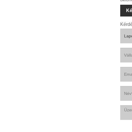
Ké
Kérdé