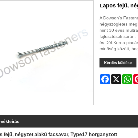
Lapos fejű, né
A Dowson's Fasteners
négyszögletes megh
mint 30 éves múltra
fejlesztések során.
és Dél-Korea piacán
minőség között, hog
Kérdés küldése
Facebook
X
Wh
rmékleírás
 fejű, négyzet alakú facsavar, Type17 horganyzott