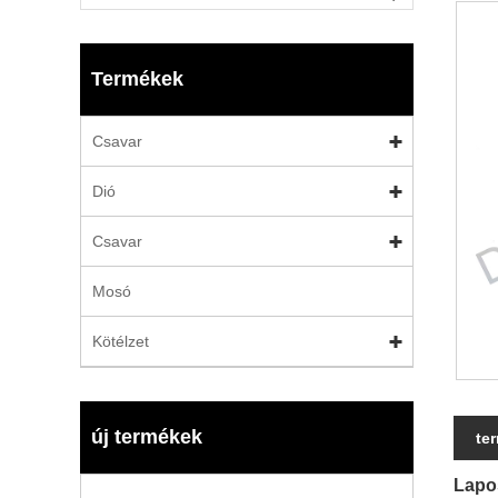
Termékek
Csavar
Dió
Csavar
Mosó
Kötélzet
új termékek
te
Lapos