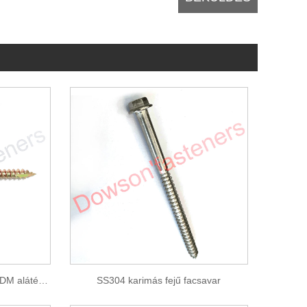
Fém-fa tetőfedő csavarok EPDM alátéttel
SS304 karimás fejű facsavar