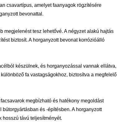
yan csavartípus, amelyet faanyagok rögzítésére
ganyzott bevonattal.
sabb megjelenést tesz lehetővé. A négyzet alakú hajtás
ítést biztosít. A horganyzott bevonat korrózióálló
acélból készülnek, és horganyozással vannak ellátva,
 különböző fa vastagságokhoz, biztosítva a megfelelő
ú facsavarok megbízható és hatékony megoldást
l bútorgyártásban és -építésben. A horganyzott
k hosszú távú teljesítményét.