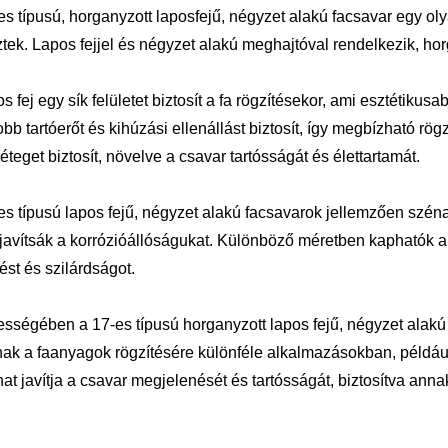
es típusú, horganyzott laposfejű, négyzet alakú facsavar egy ol
ztek. Lapos fejjel és négyzet alakú meghajtóval rendelkezik, hor
os fej egy sík felületet biztosít a fa rögzítésekor, ami esztétiku
bb tartóerőt és kihúzási ellenállást biztosít, így megbízható rögz
éteget biztosít, növelve a csavar tartósságát és élettartamát.
es típusú lapos fejű, négyzet alakú facsavarok jellemzően szén
javítsák a korrózióállóságukat. Különböző méretben kaphatók a
tést és szilárdságot.
sségében a 17-es típusú horganyzott lapos fejű, négyzet alak
nak a faanyagok rögzítésére különféle alkalmazásokban, példáu
at javítja a csavar megjelenését és tartósságát, biztosítva anna