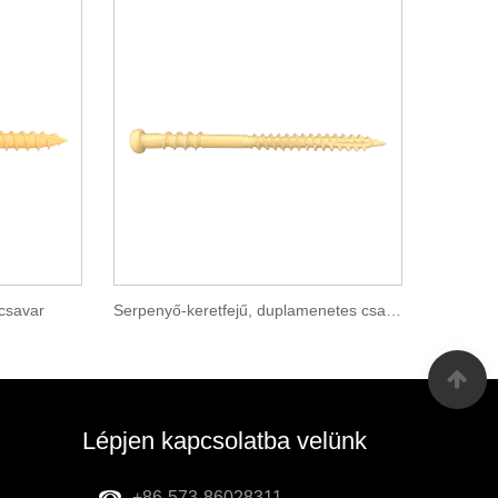
csavar
Serpenyő-keretfejű, duplamenetes csavar típusa 17
Lépjen kapcsolatba velünk
+86-573-86028311