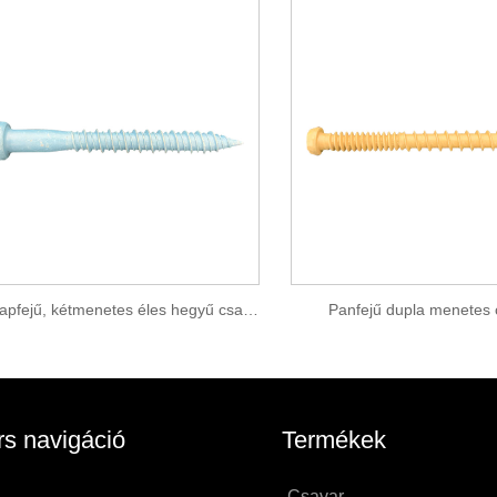
Hatlapfejű, kétmenetes éles hegyű csavar
Panfejű dupla menetes 
s navigáció
Termékek
n
Csavar