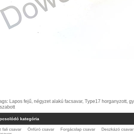
ags: Lapos fejű, négyzet alakú facsavar, Type17 horganyzott, gy
eszabott
pcsolódó kategória
 fali csavar
Önfúró csavar
Forgácslap csavar
Deszkázó csavar
csavar