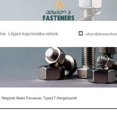
ése
Lépjen kapcsolatba velünk
oliver@dowsonfas
, Négyzet Alakú Facsavar, Type17 Horganyzott