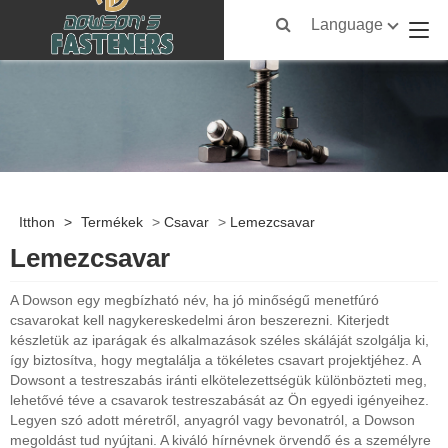
Language
Itthon
>
Termékek
>
Csavar
>
Lemezcsavar
Lemezcsavar
A Dowson egy megbízható név, ha jó minőségű menetfúró
csavarokat kell nagykereskedelmi áron beszerezni. Kiterjedt
készletük az iparágak és alkalmazások széles skáláját szolgálja ki,
így biztosítva, hogy megtalálja a tökéletes csavart projektjéhez. A
Dowsont a testreszabás iránti elkötelezettségük különbözteti meg,
lehetővé téve a csavarok testreszabását az Ön egyedi igényeihez.
Legyen szó adott méretről, anyagról vagy bevonatról, a Dowson
megoldást tud nyújtani. A kiváló hírnévnek örvendő és a személyre