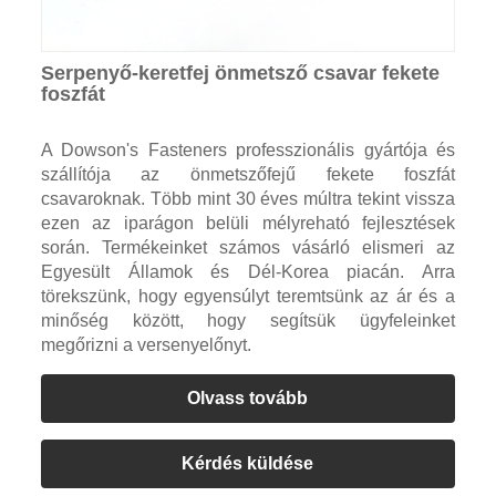
Serpenyő-keretfej önmetsző csavar fekete
foszfát
A Dowson's Fasteners professzionális gyártója és
szállítója az önmetszőfejű fekete foszfát
csavaroknak. Több mint 30 éves múltra tekint vissza
ezen az iparágon belüli mélyreható fejlesztések
során. Termékeinket számos vásárló elismeri az
Egyesült Államok és Dél-Korea piacán. Arra
törekszünk, hogy egyensúlyt teremtsünk az ár és a
minőség között, hogy segítsük ügyfeleinket
megőrizni a versenyelőnyt.
Olvass tovább
Kérdés küldése