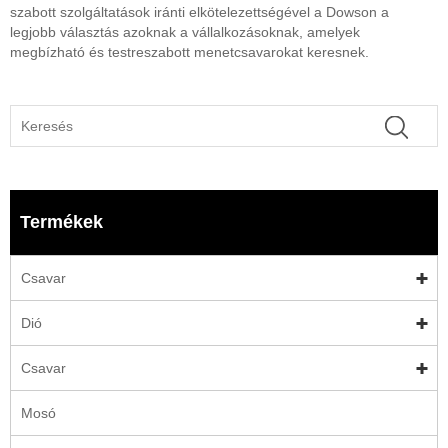
szabott szolgáltatások iránti elkötelezettségével a Dowson a
legjobb választás azoknak a vállalkozásoknak, amelyek
megbízható és testreszabott menetcsavarokat keresnek.
Termékek
Csavar
Dió
Csavar
Mosó