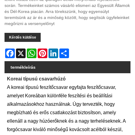
során. Termékeinket számos vásárló elismeri az Egyesült Államok
és Dél-Korea piacán. Arra törekszünk, hogy egyensúlyt
teremtsünk az ár és a minőség között, hogy segítsük ügyfeleinket
megőrizni a versenyelőnyt
Kérdés küldése
Facebook
X
WhatsApp
Pinterest
LinkedIn
Share
termékleírás
Koreai típusú csavarhúzó
A koreai típusú feszítőcsavar egyfajta feszítőcsavar,
amelyet Koreában különféle feszítési és beállítási
alkalmazásokhoz használnak. Úgy tervezték, hogy
megbízható és erős csatlakozást biztosítson, amely
ellenáll a nagy húzóerőknek és a nagy terheléseknek. A
forgócsavar kiváló minőségű kovácsolt acélból készül,