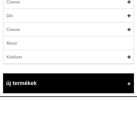
Csavar
Dió
Csavar
Mosó
Kötélzet
új termékek