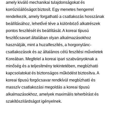
amely kiváló mechanikai tulajdonságokat és
korrózióállóságot biztosít. Egy menetes hengerrel
rendelkezik, amely forgatható a csatlakozás hosszának
beállításához, lehetővé téve a különböző alkatrészek
pontos feszítését és beállítását. A koreai típusú
feszítőcsavart általában olyan alkalmazásokhoz
használják, mint a huzalfeszítés, a horgonylánc-
csatlakozások és az általános célú feszítési műveletek
Koreában. Megfelel a koreai ipari szabványoknak a
minőség és a teljesítmény tekintetében, megbízható
kapcsolatokat és biztonságos működést biztosítva. A
koreai típusú forgócsavar rendkívül megbízható és
masszív csatlakozási megoldás a koreai típusú
alkalmazásokhoz, amelyek maximális teherbírást és
szakítószilárdságot igényelnek.