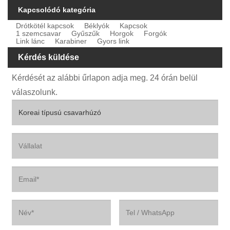
Kapcsolódó kategória
Drótkötél kapcsok
Béklyók
Kapcsok
1 szemcsavar
Gyűszűk
Horgok
Forgók
Link lánc
Karabiner
Gyors link
Kérdés küldése
Kérdését az alábbi űrlapon adja meg. 24 órán belül
válaszolunk.