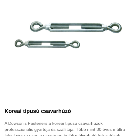
Koreai típusú csavarhúzó
A Dowson's Fasteners a koreai típusú csavarhúzók
professzionális gyártója és szállítója. Több mint 30 éves múltra
tekint vissza ezen az iparágon belüli mélyreható fejlesztések