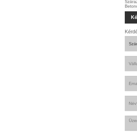
Száraz
Beton
Ké
Kérdé