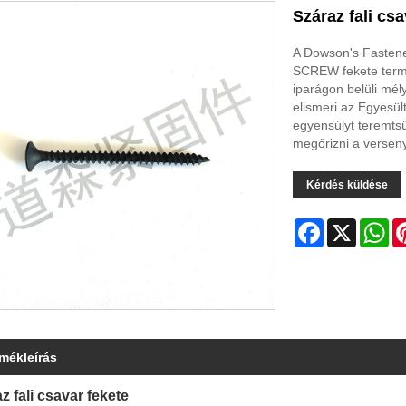
Száraz fali csa
A Dowson's Fastener
SCREW fekete termé
iparágon belüli mél
elismeri az Egyesül
egyensúlyt teremtsü
megőrizni a verseny
Kérdés küldése
Facebook
X
Wh
rmékleírás
z fali csavar fekete