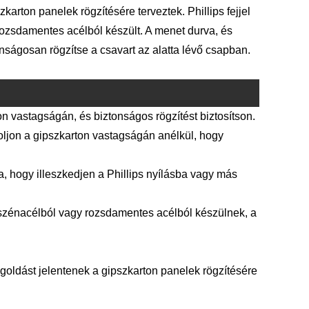
karton panelek rögzítésére terveztek. Phillips fejjel
rozsdamentes acélból készült. A menet durva, és
nságosan rögzítse a csavart az alatta lévő csapban.
on vastagságán, és biztonságos rögzítést biztosítson.
oljon a gipszkarton vastagságán anélkül, hogy
tva, hogy illeszkedjen a Phillips nyílásba vagy más
szénacélból vagy rozsdamentes acélból készülnek, a
ldást jelentenek a gipszkarton panelek rögzítésére