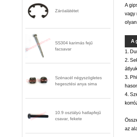
A gip
Záróalátétet
vagy 
olyan
A 
SS304 karimás fejű
facsavar
1. Du
2. Se
átlyu
3. Ph
Szénacél négyszögletes
hegesztési anya sima
hason
4. Sz
korró
10.9 osztályú hatlapfejű
csavar, fekete
Össze
az al