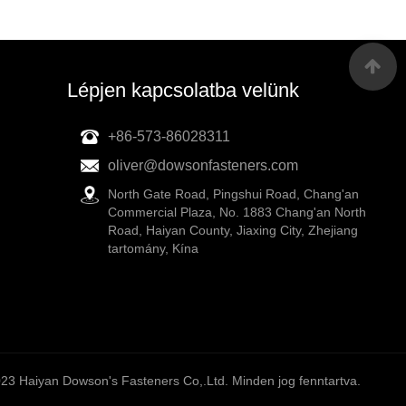
Lépjen kapcsolatba velünk
+86-573-86028311
oliver@dowsonfasteners.com
North Gate Road, Pingshui Road, Chang'an
Commercial Plaza, No. 1883 Chang'an North
Road, Haiyan County, Jiaxing City, Zhejiang
tartomány, Kína
23 Haiyan Dowson's Fasteners Co,.Ltd. Minden jog fenntartva.