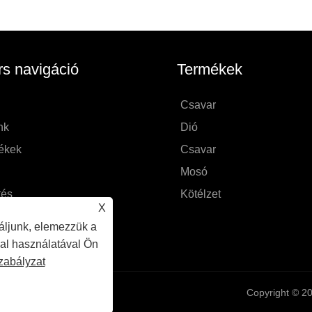
s navigáció
Termékek
n
Csavar
nk
Dió
ékek
Csavar
Mosó
tés
Kötélzet
X
és küldése
áljunk, elemezzük a
n kapcsolatba velünk
dal használatával Ön
zabályzat
Copyright © 20