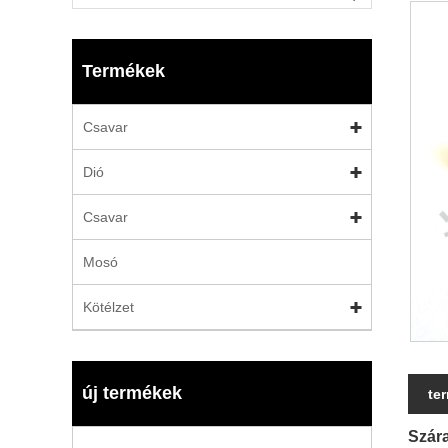
Termékek
Csavar
Dió
Csavar
Mosó
Kötélzet
új termékek
te
Szára