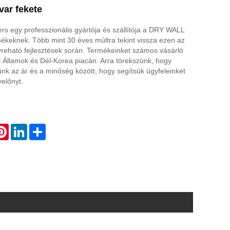
var fekete
s egy professzionális gyártója és szállítója a DRY WALL
keknek. Több mint 30 éves múltra tekint vissza ezen az
yreható fejlesztések során. Termékeinket számos vásárló
t Államok és Dél-Korea piacán. Arra törekszünk, hogy
nk az ár és a minőség között, hogy segítsük ügyfeleinket
előnyt.
atsApp
Pinterest
LinkedIn
Share