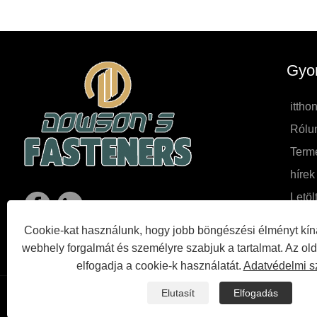
Gyor
ittho
Rólu
Term
hírek
Letöl
Kérd
Cookie-kat használunk, hogy jobb böngészési élményt kín
Lépje
webhely forgalmát és személyre szabjuk a tartalmat. Az ol
elfogadja a cookie-k használatát.
Adatvédelmi s
Elutasít
Elfogadás
Links
Sitemap
RSS
XML
Adatvédelmi szabályzat