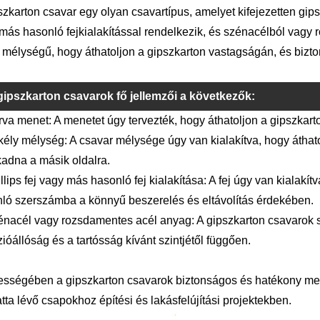
szkarton csavar egy olyan csavartípus, amelyet kifejezetten gipsz
más hasonló fejkialakítással rendelkezik, és szénacélból vagy 
 mélységű, hogy áthatoljon a gipszkarton vastagságán, és bizto
gipszkarton csavarok fő jellemzői a következők:
rva menet: A menetet úgy tervezték, hogy áthatoljon a gipszkart
kély mélység: A csavar mélysége úgy van kialakítva, hogy áthat
kadna a másik oldalra.
illips fej vagy más hasonló fej kialakítása: A fej úgy van kialakí
ló szerszámba a könnyű beszerelés és eltávolítás érdekében.
énacél vagy rozsdamentes acél anyag: A gipszkarton csavarok 
zióállóság és a tartósság kívánt szintjétől függően.
sségében a gipszkarton csavarok biztonságos és hatékony mego
atta lévő csapokhoz építési és lakásfelújítási projektekben.