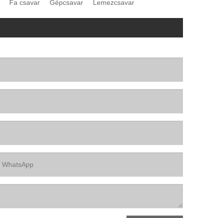
Fa csavar
Gépcsavar
Lemezcsavar