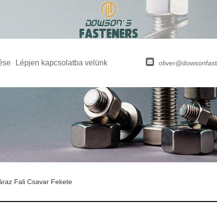
ése
Lépjen kapcsolatba velünk
oliver@dowsonfas
áraz Fali Csavar Fekete