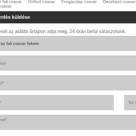
 fali csavar
Önfúró csavar
Forgácslap csavar
Deszkázó csavar
csavar
rdés küldése
sét az alábbi űrlapon adja meg. 24 órán belül válaszolunk.