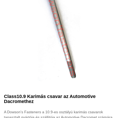
Class10.9 Karimás csavar az Automotive
Dacromethez
A Dowson's Fasteners a 10.9-es osztályú karimás csavarok
tapasztalt gyártója és szállítója az Automotive Dacromet számára,