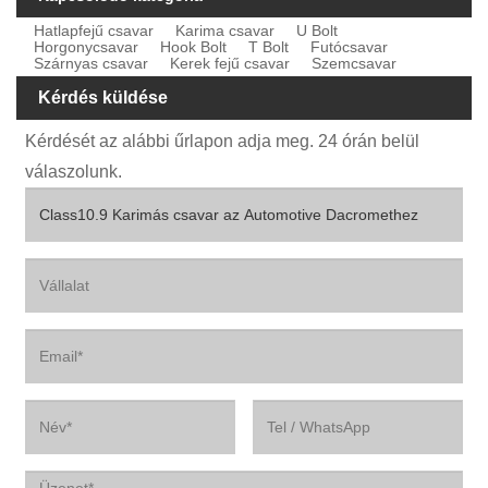
Hatlapfejű csavar
Karima csavar
U Bolt
Horgonycsavar
Hook Bolt
T Bolt
Futócsavar
Szárnyas csavar
Kerek fejű csavar
Szemcsavar
Kérdés küldése
Kérdését az alábbi űrlapon adja meg. 24 órán belül
válaszolunk.