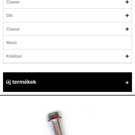
Csavar
Dió
Csavar
Mosó
Kötélzet
új termékek