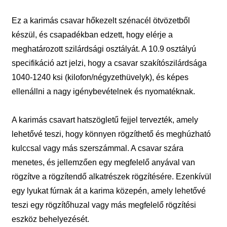
Ez a karimás csavar hőkezelt szénacél ötvözetből
készül, és csapadékban edzett, hogy elérje a
meghatározott szilárdsági osztályát. A 10.9 osztályú
specifikáció azt jelzi, hogy a csavar szakítószilárdsága
1040-1240 ksi (kilofon/négyzethüvelyk), és képes
ellenállni a nagy igénybevételnek és nyomatéknak.
A karimás csavart hatszögletű fejjel tervezték, amely
lehetővé teszi, hogy könnyen rögzíthető és meghúzható
kulccsal vagy más szerszámmal. A csavar szára
menetes, és jellemzően egy megfelelő anyával van
rögzítve a rögzítendő alkatrészek rögzítésére. Ezenkívül
egy lyukat fúrnak át a karima közepén, amely lehetővé
teszi egy rögzítőhuzal vagy más megfelelő rögzítési
eszköz behelyezését.