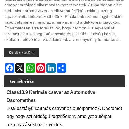
amelyet autóipari alkalmazásokhoz terveztek. Az iparágban elért
több mint három évtizedes elhivatott fejlődésünkkel gazdag
tapasztalattal büszkélkedhetünk. Kínálatunk számos ügyfelünktől
kapott elismerést mind az amerikai, mind a dél-koreai piacokon.
Folyamatosan arra törekszünk, hogy harmonikus egyensúlyt
teremtsünk a költséghatékonyság és a kiváló minőség között,
ezáltal lehetővé téve vásárlóinknak a versenyelőny fenntartását.
Kérdés küldése
Facebook
X
WhatsApp
Pinterest
LinkedIn
Share
termékleírás
Class10.9 Karimás csavar az Automotive
Dacromethez
10.9 osztályú karimás csavar az autóiparhoz A Dacromet
egy nagy szilárdságú rögzítőelem, amelyet autóipari
alkalmazásokhoz terveztek.