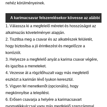
nehéz körülményeinek.
A karimacsavar felszerelésekor kövesse az alábbi
1. Válassza ki a megfelelő méretet és hosszúságot az
lépéseket:
alkalmazás követelményei alapján.
2. Tisztítsa meg a csavar és az alkatrészek felületét,
hogy biztosítsa a jó érintkezést és megelőzze a
korróziót.
3. Helyezze a megfelelő anyát a karima csavar végére,
és igazítsa a meneteket.
4. Vezesse át a rögzítőhuzalt vagy más megfelelő
eszközt a karimán lévő lyukon keresztül.
5. Vigyen fel menetkenőt (opcionális), hogy
megkönnyítse a telepítést.
6. Erősen csavarja a helyére a karimacsavart
nyomatékkulccsal vagy más megfelelő szerszámmal.