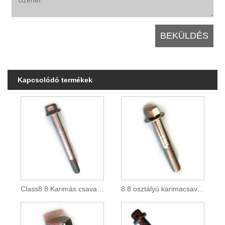
Kapcsolódó termékek
Class8.8 Karimás csavar az Automotive Dacromethez
8.8 osztályú karimacsavar horganyzott gépjárművekhez