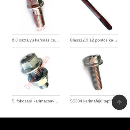
8.8 osztályú karimás csavar furattal, horganyzott gépjárművekhez
Class12.9 12 pontos karimacsavar fekete
5. fokozatú karimacsavar és anya összeszerelve
SS304 karimafejű taptite csavar