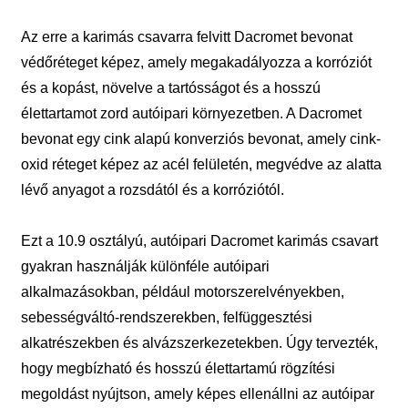
Az erre a karimás csavarra felvitt Dacromet bevonat
védőréteget képez, amely megakadályozza a korróziót
és a kopást, növelve a tartósságot és a hosszú
élettartamot zord autóipari környezetben. A Dacromet
bevonat egy cink alapú konverziós bevonat, amely cink-
oxid réteget képez az acél felületén, megvédve az alatta
lévő anyagot a rozsdától és a korróziótól.
Ezt a 10.9 osztályú, autóipari Dacromet karimás csavart
gyakran használják különféle autóipari
alkalmazásokban, például motorszerelvényekben,
sebességváltó-rendszerekben, felfüggesztési
alkatrészekben és alvázszerkezetekben. Úgy tervezték,
hogy megbízható és hosszú élettartamú rögzítési
megoldást nyújtson, amely képes ellenállni az autóipar