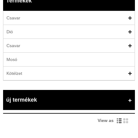
Termékek
Csavar
Dió
Csavar
Mosó
Kötélzet
új termékek
View as