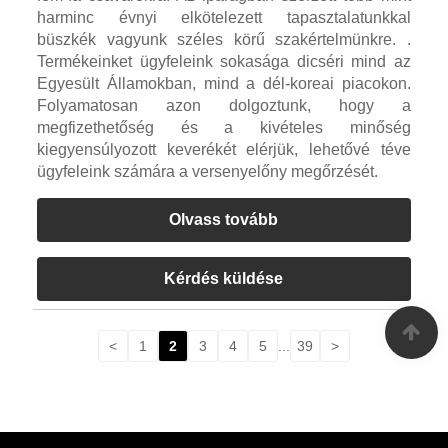
harminc évnyi elkötelezett tapasztalatunkkal
büszkék vagyunk széles körű szakértelmünkre. .
Termékeinket ügyfeleink sokasága dicséri mind az
Egyesült Államokban, mind a dél-koreai piacokon.
Folyamatosan azon dolgoztunk, hogy a
megfizethetőség és a kivételes minőség
kiegyensúlyozott keverékét elérjük, lehetővé téve
ügyfeleink számára a versenyelőny megőrzését.
Olvass tovább
Kérdés küldése
<
1
2
3
4
5
...
39
>